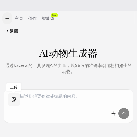
New
主页
创作
智能体
返回
AI动物生成器
通过kaze ai的工具发现AI的力量，以99%的准确率创造栩栩如生的
动物。
上传
做同款
做同款
做同款
做同款
做同款
做同款
做同款
做同款
做同款
做同款