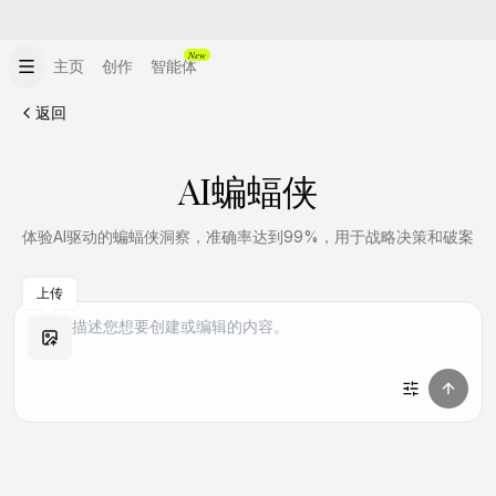
New
主页
创作
智能体
返回
AI蝙蝠侠
体验AI驱动的蝙蝠侠洞察，准确率达到99%，用于战略决策和破案
上传
做同款
做同款
做同款
做同款
做同款
做同款
做同款
做同款
做同款
做同款