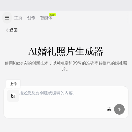
New
主页
创作
智能体
返回
AI婚礼照片生成器
使用Kaze AI的创新技术，以AI精度和99%的准确率转换您的婚礼照
片。
上传
做同款
做同款
做同款
做同款
做同款
做同款
做同款
做同款
做同款
做同款