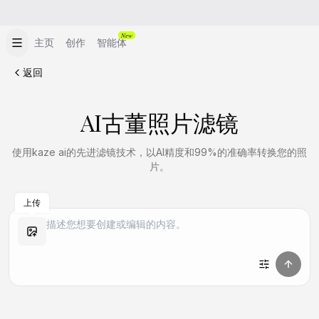
New
主页
创作
智能体
返回
AI古董照片滤镜
使用kaze ai的先进滤镜技术，以AI精度和99%的准确率转换您的照
片。
上传
做同款
做同款
做同款
做同款
做同款
做同款
做同款
做同款
做同款
做同款