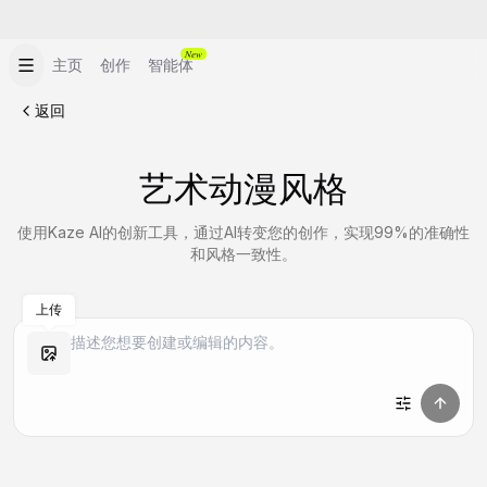
New
主页
创作
智能体
返回
艺术动漫风格
使用Kaze AI的创新工具，通过AI转变您的创作，实现99%的准确性
和风格一致性。
上传
做同款
做同款
做同款
做同款
做同款
做同款
做同款
做同款
做同款
做同款