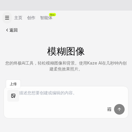
New
主页
创作
智能体
返回
模糊图像
您的终极AI工具，轻松模糊图像和背景。使用Kaze AI在几秒钟内创
建柔焦效果照片。
上传
做同款
做同款
做同款
做同款
做同款
做同款
做同款
做同款
做同款
做同款