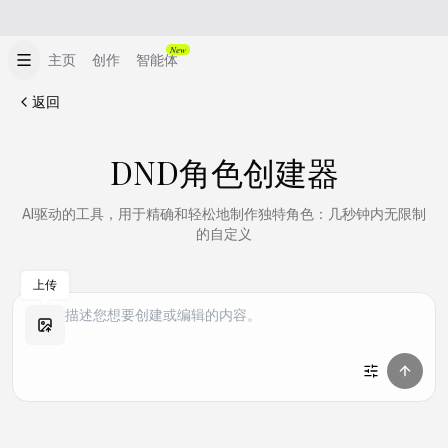
New
主页
创作
智能体
返回
DND角色创建器
AI驱动的工具，用于精确和轻松地制作独特角色：几秒钟内无限制
的自定义
上传
做同款
做同款
做同款
做同款
做同款
做同款
做同款
做同款
做同款
做同款