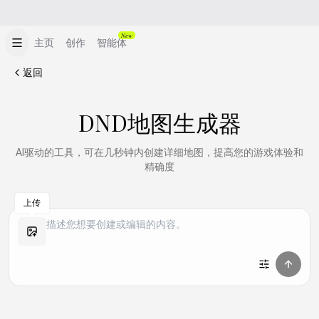
New
主页
创作
智能体
返回
DND地图生成器
AI驱动的工具，可在几秒钟内创建详细地图，提高您的游戏体验和
精确度
上传
做同款
做同款
做同款
做同款
做同款
做同款
做同款
做同款
做同款
做同款