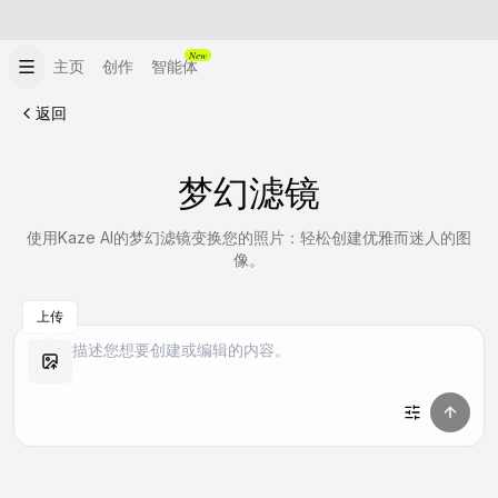
New
主页
创作
智能体
返回
梦幻滤镜
使用Kaze AI的梦幻滤镜变换您的照片：轻松创建优雅而迷人的图
像。
上传
做同款
做同款
做同款
做同款
做同款
做同款
做同款
做同款
做同款
做同款