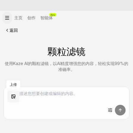
New
主页
创作
智能体
返回
颗粒滤镜
使用Kaze AI的颗粒滤镜，以AI精度增强您的内容，轻松实现99%的
准确率。
上传
做同款
做同款
做同款
做同款
做同款
做同款
做同款
做同款
做同款
做同款