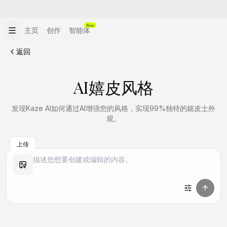
New
主页
创作
智能体
返回
AI嬉皮风格
发现Kaze AI如何通过AI增强您的风格，实现99%独特的嬉皮士外
观。
上传
做同款
做同款
做同款
做同款
做同款
做同款
做同款
做同款
做同款
做同款