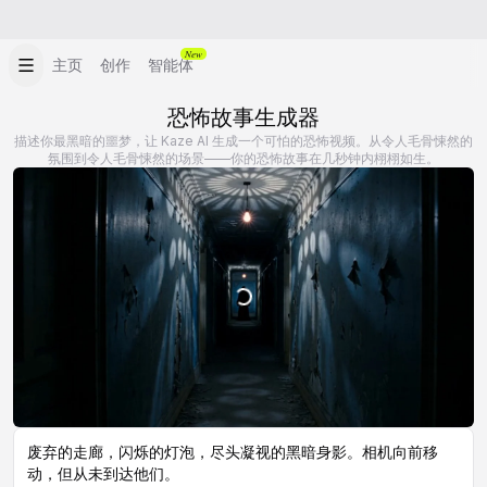
New
主页
创作
智能体
恐怖故事生成器
描述你最黑暗的噩梦，让 Kaze AI 生成一个可怕的恐怖视频。从令人毛骨悚然的
氛围到令人毛骨悚然的场景——你的恐怖故事在几秒钟内栩栩如生。