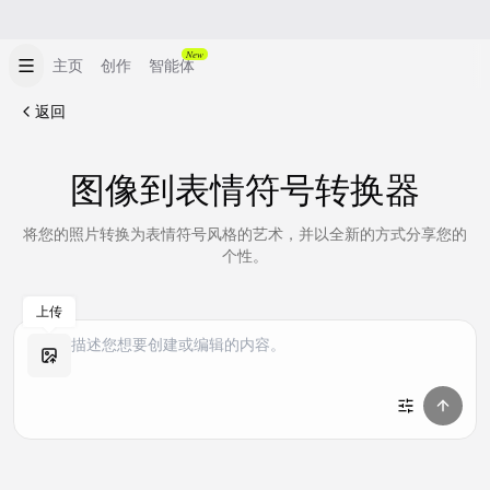
New
主页
创作
智能体
返回
图像到表情符号转换器
将您的照片转换为表情符号风格的艺术，并以全新的方式分享您的
个性。
上传
做同款
做同款
做同款
做同款
做同款
做同款
做同款
做同款
做同款
做同款