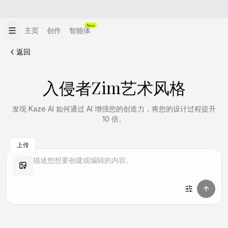
New
主页
创作
智能体
返回
入侵者Zim艺术风格
发现 Kaze AI 如何通过 AI 增强您的创造力，将您的设计过程提升
10 倍。
上传
做同款
做同款
做同款
做同款
做同款
做同款
做同款
做同款
做同款
做同款