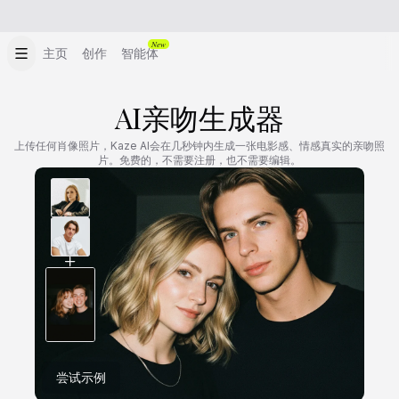
New
主页
创作
智能体
AI亲吻生成器
上传任何肖像照片，Kaze AI会在几秒钟内生成一张电影感、情感真实的亲吻照
片。免费的，不需要注册，也不需要编辑。
尝试示例