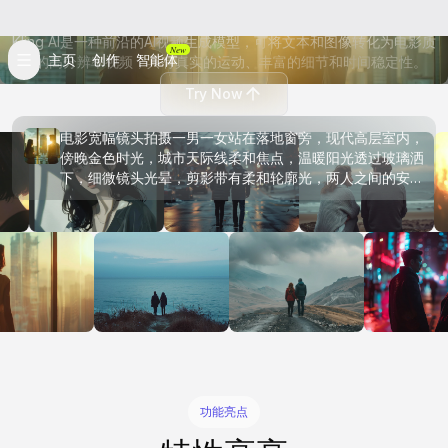
Kling AI
Kling AI是一种前沿的AI视频生成模型，可将文本和图像转化为电影质
New
主页
创作
智能体
量的高分辨率视频，具有真实的运动、丰富的细节和时间稳定性。
Try Now
电影宽幅镜头拍摄一男一女站在落地窗旁，现代高层室内，
傍晚金色时光，城市天际线柔和焦点，温暖阳光透过玻璃洒
下，细微镜头光晕，剪影带有柔和轮廓光，两人之间的安静
情感距离，自然的肢体语言，电影构图，浅景深，柔和暖色
调，电影静帧氛围，现实摄影风格，高分辨率
功能亮点