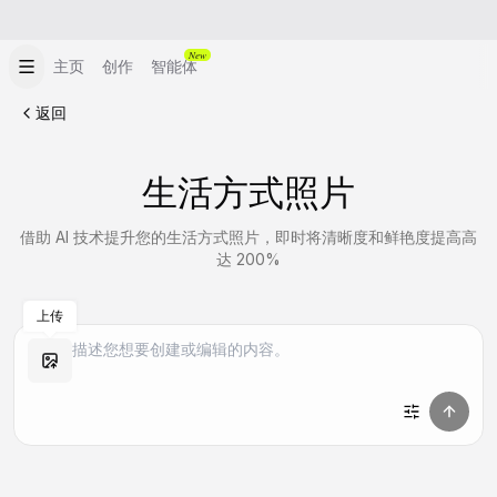
New
主页
创作
智能体
返回
生活方式照片
借助 AI 技术提升您的生活方式照片，即时将清晰度和鲜艳度提高高
达 200%
上传
做同款
做同款
做同款
做同款
做同款
做同款
做同款
做同款
做同款
做同款