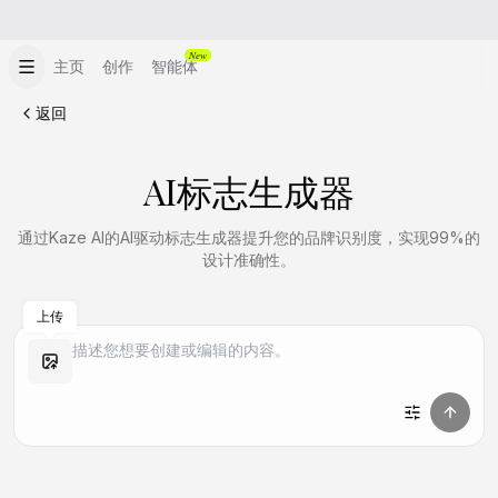
New
主页
创作
智能体
返回
AI标志生成器
通过Kaze AI的AI驱动标志生成器提升您的品牌识别度，实现99%的
设计准确性。
上传
做同款
做同款
做同款
做同款
做同款
做同款
做同款
做同款
做同款
做同款