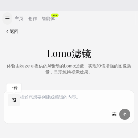
New
主页
创作
智能体
返回
Lomo滤镜
体验由kaze ai提供的AI驱动的Lomo滤镜，实现10倍增强的图像质
量，呈现惊艳视觉效果。
上传
做同款
做同款
做同款
做同款
做同款
做同款
做同款
做同款
做同款
做同款