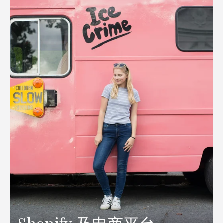
Shopify 及电商平台