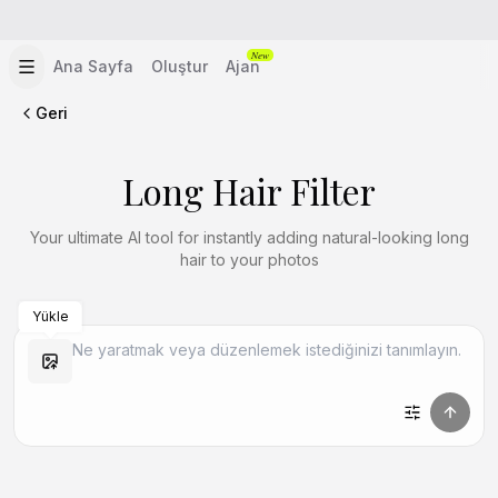
New
Ana Sayfa
Oluştur
Ajan
Geri
Long Hair Filter
Your ultimate AI tool for instantly adding natural-looking long
hair to your photos
Yükle
Benzer Oluştur
Benzer Oluştur
Benzer Oluştur
Benzer Oluştur
Benzer Oluştur
Benzer Oluştur
Benzer Oluştur
Benzer Oluştur
Benzer Oluştur
Benzer Oluştur