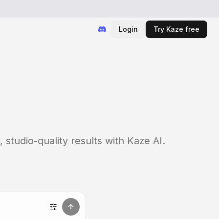
Login
Try Kaze free
, studio-quality results with Kaze AI.