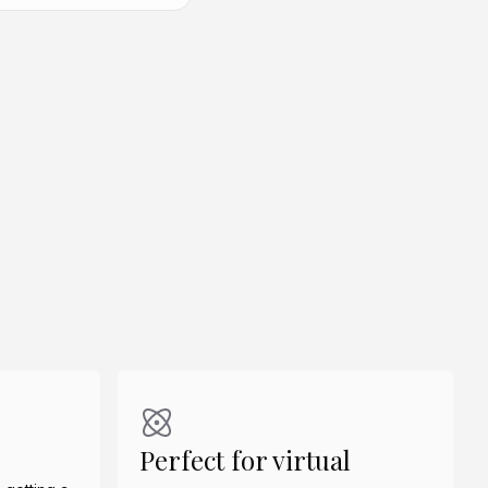
Benzer Oluştur
Benzer Oluştur
Perfect for virtual