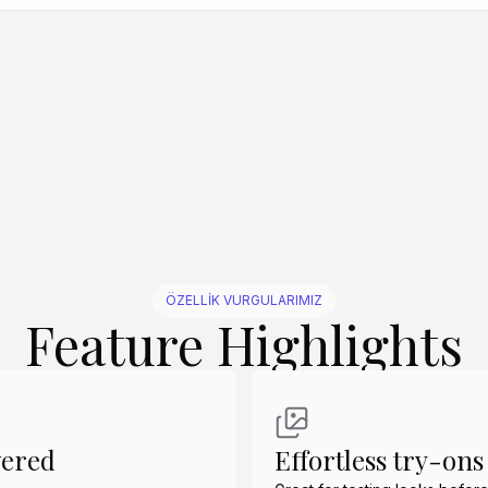
Benzer Oluştur
Benzer Oluştur
Benzer Oluştur
Benzer Oluştur
Benzer Oluştur
ÖZELLIK VURGULARIMIZ
Feature Highlights
wered
Effortless try-ons