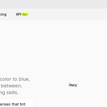
cing
API
New
olor to blue,
n between.
ÖNCE
g skills.