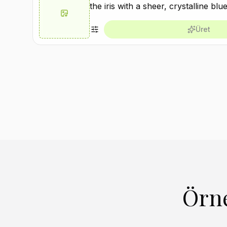
Üret
Örne
Benzer Oluştur
B
Benzer Oluştur
B