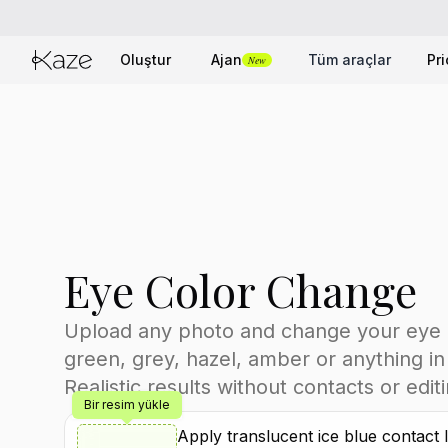
Oluştur
Ajan
Tüm araçlar
Pri
New
Eye Color Change
Upload any photo and change your eye c
green, grey, hazel, amber or anything i
Realistic results without contacts or editin
Bir resim yükle