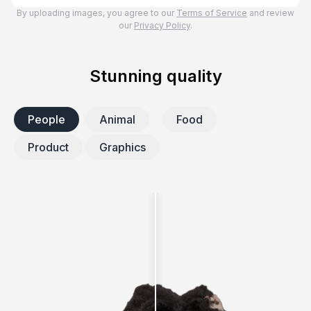
By uploading images, you agree to our
Terms of Service
and review
our
Privacy Policy
.
Stunning quality
People
Animal
Food
Product
Graphics