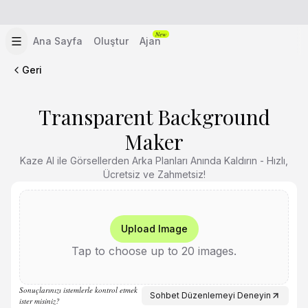
New
Ana Sayfa
Oluştur
Ajan
Geri
Transparent Background
Maker
Kaze AI ile Görsellerden Arka Planları Anında Kaldırın - Hızlı,
Ücretsiz ve Zahmetsiz!
Upload Image
Tap to choose up to 20 images.
Sonuçlarınızı istemlerle kontrol etmek
Sohbet Düzenlemeyi Deneyin
ister misiniz?